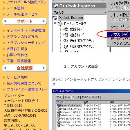
アナログ・INS接続プラン
メール追加
メール転送サービス
サポート
インターネット基礎知識
各プランの設定方法
トラブルシューティング
各種お手続き
お問い合わせ
工事・障害情報
２．アカウントの設定
会社概要
サービス規約
新たに【インターネットアカウント】ウィンドウ
個人情報保護について
ク
プロバイダー運営ポリシー
プロバイダー
エースネット有限会社
〒542-0012
大阪市中央区谷町9-2-2-601
FAX：06-6763-1043
営業時間：
平日9：00～19：00