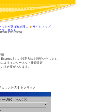
ネットが選ばれる理由
サイトマップ
イダーＱ＆Ａ
ook Express5)
定例
k Express 5」の 設定方法を説明いたします。
線によるインターネット接続設定
ている必要があります。
】-【アカウント(A)】をクリック