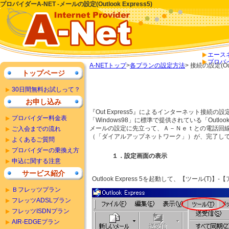
プロバイダーA-NET -メールの設定(Outlook Express5)
エース
プロバ
A-NETトップ
>
各プランの設定方法
> 接続の設定(Outl
トップページ
30日間無料お試しって？
お申し込み
『Out Express5』によるインターネット接続の設
プロバイダー料金表
「Windows98」に標準で提供されている「Outloo
メールの設定に先立って、Ａ－Ｎｅｔとの電話回
ご入会までの流れ
（「ダイアルアップネットワーク」）が、完了し
よくあるご質問
プロバイダーの乗換え方
１．設定画面の表示
申込に関する注意
サービス紹介
Outlook Express 5を起動して、【ツール(T)
Ｂフレッツプラン
フレッツADSLプラン
フレッツISDNプラン
AIR-EDGEプラン