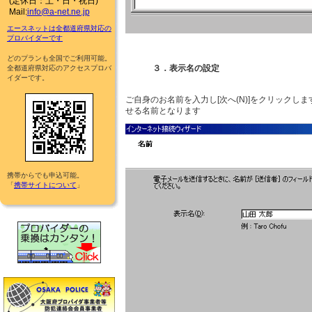
(定休日：土・日・祝日)
Mail:
info@a-net.ne.jp
エースネットは全都道府県対応の
プロバイダーです
どのプランも全国でご利用可能。
３．表示名の設定
全都道府県対応のアクセスプロバ
イダーです。
ご自身のお名前を入力し[次へ(N)]をクリックし
せる名前となります
携帯からでも申込可能。
「
携帯サイトについて
」