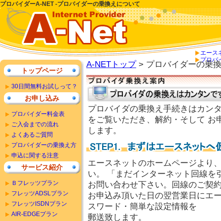
プロバイダーA-NET -プロバイダーの乗換えについて
エース
プロバ
A-NETトップ
> プロバイダーの乗
トップページ
30日間無料お試しって？
お申し込み
プロバイダの乗換え手続きはカン
プロバイダー料金表
をご覧いただき、解約・そして お
ご入会までの流れ
します。
よくあるご質問
プロバイダーの乗換え方
申込に関する注意
エースネットのホームページより
サービス紹介
い。 「まだインターネット回線を
Ｂフレッツプラン
お問い合わせ下さい。回線のご契約
フレッツADSLプラン
お申込み頂いた日の翌営業日にエ
フレッツISDNプラン
スワード・簡単な設定情報を
AIR-EDGEプラン
郵送致します。