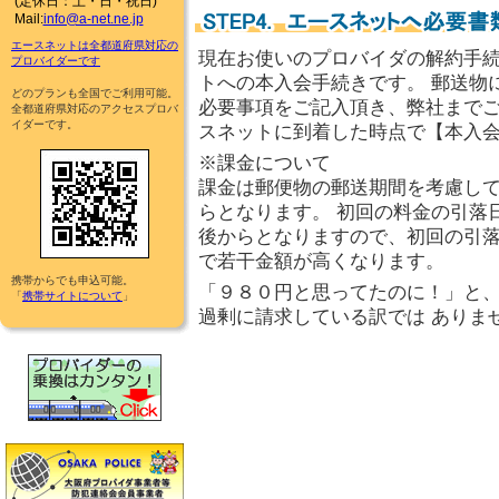
(定休日：土・日・祝日)
Mail:
info@a-net.ne.jp
エースネットは全都道府県対応の
現在お使いのプロバイダの解約手
プロバイダーです
トへの本入会手続きです。 郵送物
どのプランも全国でご利用可能。
必要事項をご記入頂き、弊社までご
全都道府県対応のアクセスプロバ
イダーです。
スネットに到着した時点で【本入
※課金について
課金は郵便物の郵送期間を考慮し
らとなります。 初回の料金の引落
後からとなりますので、初回の引落
で若干金額が高くなります。
携帯からでも申込可能。
「９８０円と思ってたのに！」と
「
携帯サイトについて
」
過剰に請求している訳では ありま