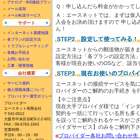
アナログ・INS接続プラン
Ｑ：申し込んだら料金がかかって
メール追加
Ａ：エースネットでは、まずは仮
メール転送サービス
入会をお決め頂けますので 申し込
サポート
ん！
インターネット基礎知識
各プランの設定方法
トラブルシューティング
エースネットからの郵送物が届き
各種お手続き
設定方法は「各プランの設定方法」
お問い合わせ
客様が現在お使いのOSなど、該当
工事・障害情報
会社概要
サービス規約
エースネットの接続サービスを気
個人情報保護について
ロバイダーのご解約のお手続き を
プロバイダー運営ポリシー
【※ご注意点】
プロバイダー
現在大手プロバイダ様では「イン
エースネット有限会社
契約を一括にて行っている所も多く
〒542-0012
大阪市中央区谷町9-2-2-601
を誤ってご解約されるケースがござ
FAX：06-6763-1043
バイダサービス】のみをご解約下
営業時間：
平日9：00～19：00
プロバイダー各社お問い合わせ先