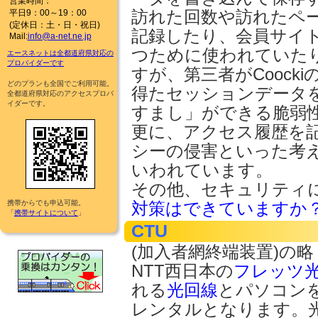
営業時間：
平日9：00～19：00
訪れた回数や訪れたペ
(定休日：土・日・祝日)
記録したり、会員サイ
Mail:
info@a-net.ne.jp
つために使われていたりし
エースネットは全都道府県対応の
プロバイダーです
すが、第三者がCoock
どのプランも全国でご利用可能。
得たセッションデータ
全都道府県対応のアクセスプロバ
イダーです。
すまし」ができる脆弱
更に、アクセス履歴を
シーの侵害といった考
いわれています。
その他、セキュリティ
携帯からでも申込可能。
対策はできていますか
「
携帯サイトについて
」
CTU
(加入者網終端装置)の略
NTT西日本の
フレッツ
れる
光回線
とパソコンを
レンタルとなります。