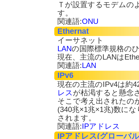
Ｔが設置するモデムの
す。
関連語:
ONU
Ethernat
イーサネット
LAN
の国際標準規格の
現在、主流のLANはEth
関連語:
LAN
IPv6
現在の主流のIPv4は約
レス
が枯渇すると懸念
そこで考え出されたのがI
(340兆×1兆×1兆)
されます。
関連語:
IPアドレス
IPアドレス(グローバルI