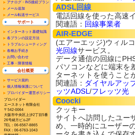
アナログ・INS接続プラン
ADSL回線
メール追加
電話回線を使った高速
メール転送サービス
サポート
関連語：
回線事業者
インターネット基礎知識
AIR-EDGE
各プランの設定方法
(エアーエッジ)ウィル
トラブルシューティング
光回線
サービス。
各種お手続き
お問い合わせ
データ通信の回線にPH
工事・障害情報
パソコンなどに端末を
会社概要
ターネットを使うこと
サービス規約
関連語：
ダイヤルアッ
個人情報保護について
ッツADSL
/
フレッツ光
プロバイダー運営ポリシー
Coocki
プロバイダー
エースネット有限会社
クッキー
〒542-0064
大阪市中央区上汐2丁目5番
サイトへ訪問したユー
26号緒方ビル2F
め、一時的にユーザー
TEL：06-6567-8865
FAX：06-6763-1043
ータを書き込んで保存