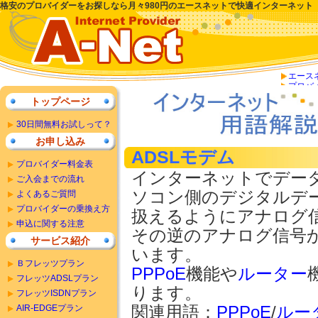
格安のプロバイダーをお探しなら月々980円のエースネットで快適インターネット
エース
プロバ
トップページ
30日間無料お試しって？
お申し込み
ADSLモデム
プロバイダー料金表
インターネットでデー
ご入会までの流れ
ソコン側のデジタルデ
よくあるご質問
プロバイダーの乗換え方
扱えるようにアナログ
申込に関する注意
その逆のアナログ信号
サービス紹介
います。
Ｂフレッツプラン
PPPoE
機能や
ルーター
フレッツADSLプラン
ります。
フレッツISDNプラン
AIR-EDGEプラン
関連用語：
PPPoE
/
ルー